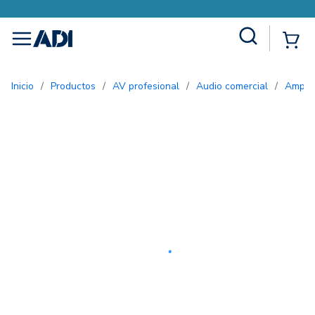
Site Search
{0
menu
Inicio
/
Productos
/
AV profesional
/
Audio comercial
/
Ampli