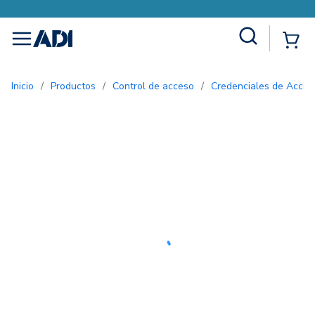
Site Search
{0
menu
Inicio
/
Productos
/
Control de acceso
/
Credenciales de Acces