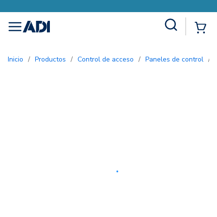
Site Search
{0
menu
Inicio
/
Productos
/
Control de acceso
/
Paneles de control
/