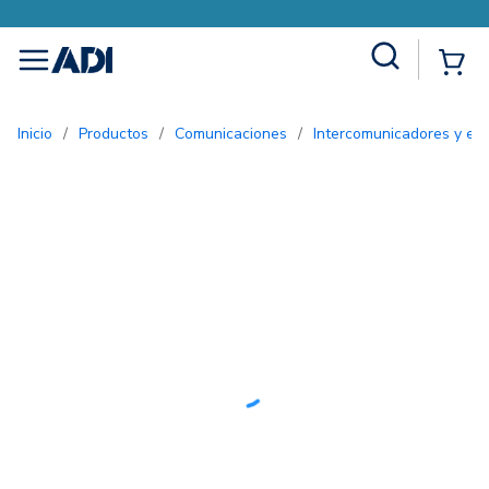
Site Search
{0
menu
Inicio
/
Productos
/
Comunicaciones
/
Intercomunicadores y ent