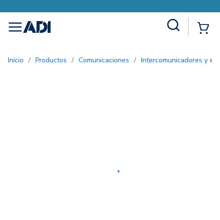
Site Search
{0
menu
Inicio
/
Productos
/
Comunicaciones
/
Intercomunicadores y ent