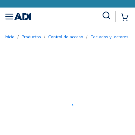
Site Search
{0
menu
Inicio
/
Productos
/
Control de acceso
/
Teclados y lectores
/