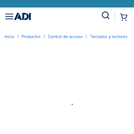
Site Search
{0
menu
Inicio
/
Productos
/
Control de acceso
/
Teclados y lectores
/