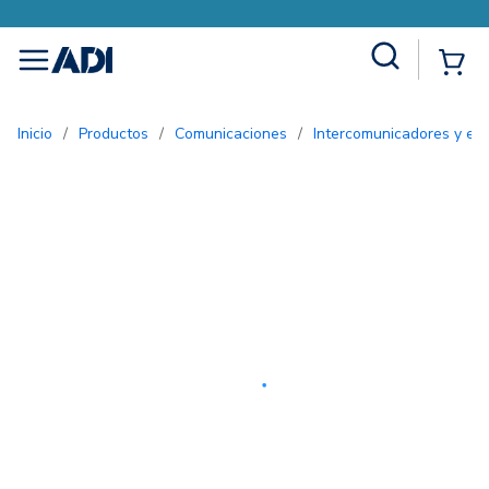
Site Search
{0
menu
Inicio
/
Productos
/
Comunicaciones
/
Intercomunicadores y ent