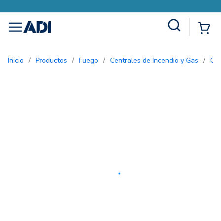
Site Search
{0
menu
Inicio
/
Productos
/
Fuego
/
Centrales de Incendio y Gas
/
Ce