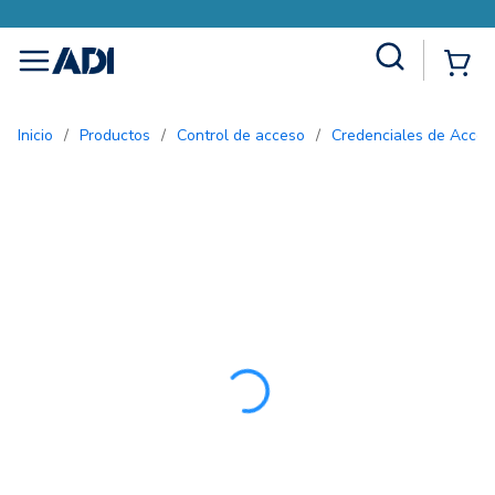
Site Search
{0
menu
Inicio
/
Productos
/
Control de acceso
/
Credenciales de Acces