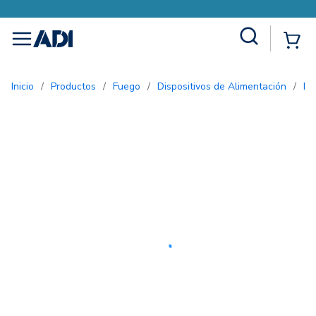
Site Search
{0
menu
Inicio
/
Productos
/
Fuego
/
Dispositivos de Alimentación
/
F