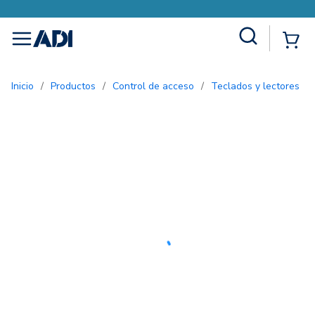
Site Search
{0
menu
Inicio
/
Productos
/
Control de acceso
/
Teclados y lectores
/