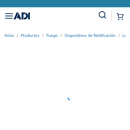
Site Search
{0
menu
Inicio
/
Productos
/
Fuego
/
Dispositivos de Notificación
/
Lu