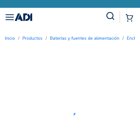
Site Search
{0
menu
Inicio
/
Productos
/
Baterías y fuentes de alimentación
/
Enchu