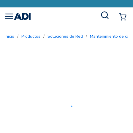
Site Search
{0
menu
Inicio
/
Productos
/
Soluciones de Red
/
Mantenimiento de cab