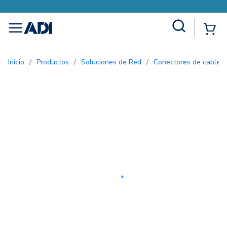
Site Search
{0
menu
Inicio
/
Productos
/
Soluciones de Red
/
Conectores de cable