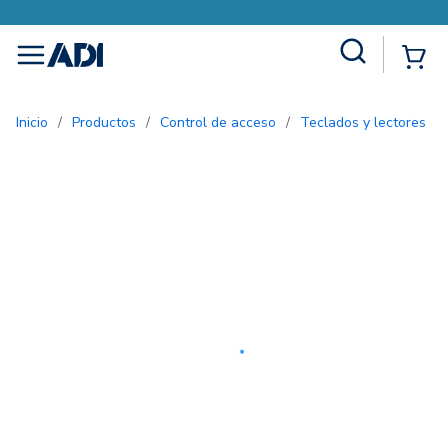
Site Search
{0
menu
Inicio
/
Productos
/
Control de acceso
/
Teclados y lectores
/