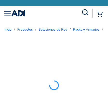
Site Search
{0
menu
Inicio
/
Productos
/
Soluciones de Red
/
Racks y Armarios
/