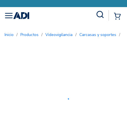
Site Search
{0
menu
Inicio
/
Productos
/
Videovigilancia
/
Carcasas y soportes
/