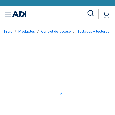
Site Search
{0
menu
Inicio
/
Productos
/
Control de acceso
/
Teclados y lectores
/