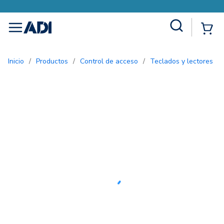
Site Search
{0
menu
Inicio
/
Productos
/
Control de acceso
/
Teclados y lectores
/