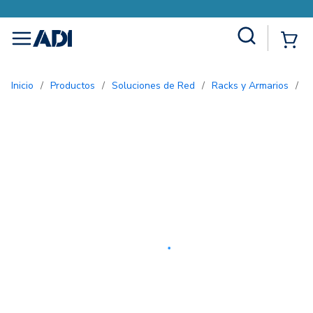
Site Search
{0
menu
Inicio
/
Productos
/
Soluciones de Red
/
Racks y Armarios
/