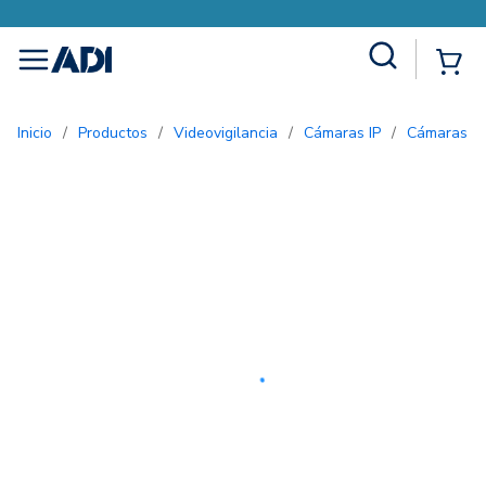
Site Search
{0
menu
Inicio
/
Productos
/
Videovigilancia
/
Cámaras IP
/
Cámaras 