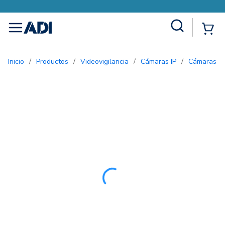
Site Search
{0
menu
Inicio
/
Productos
/
Videovigilancia
/
Cámaras IP
/
Cámaras bu