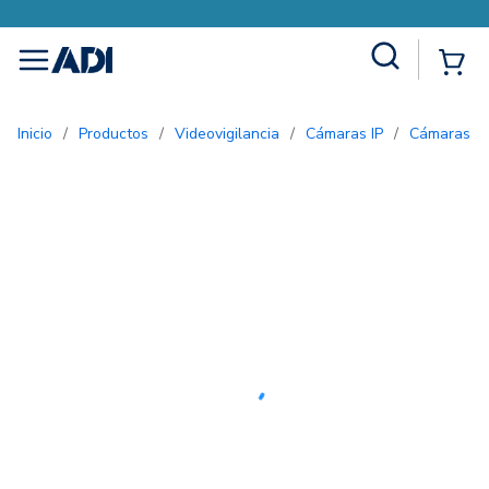
Site Search
{0
menu
Inicio
/
Productos
/
Videovigilancia
/
Cámaras IP
/
Cámaras bu