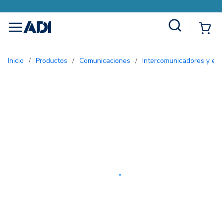
Site Search
{0
menu
Inicio
/
Productos
/
Comunicaciones
/
Intercomunicadores y ent