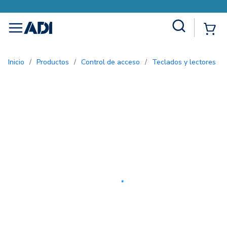
Site Search
{0
menu
Inicio
/
Productos
/
Control de acceso
/
Teclados y lectores
/