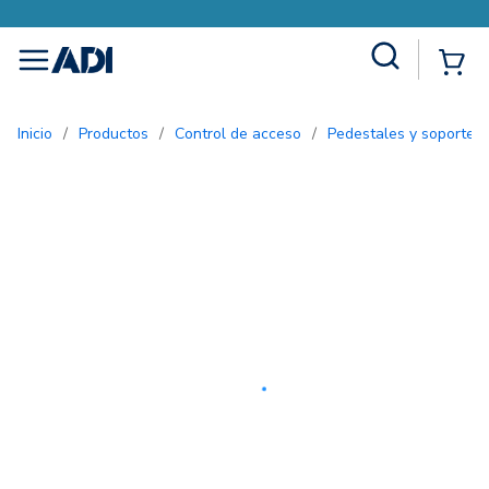
Site Search
{0
menu
Inicio
/
Productos
/
Control de acceso
/
Pedestales y soportes