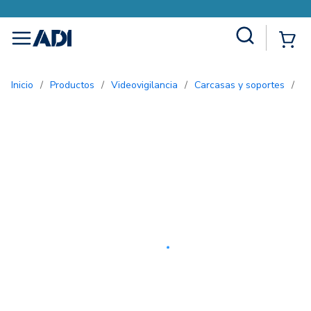
Site Search
{0
menu
Inicio
/
Productos
/
Videovigilancia
/
Carcasas y soportes
/