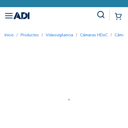
Site Search
{0
menu
Inicio
/
Productos
/
Videovigilancia
/
Cámaras HDoC
/
Cámar