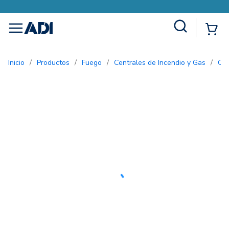
Site Search
{0
menu
Inicio
/
Productos
/
Fuego
/
Centrales de Incendio y Gas
/
Ce