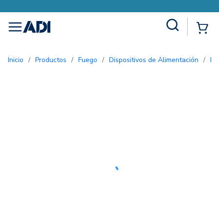
Site Search
{0
menu
Inicio
/
Productos
/
Fuego
/
Dispositivos de Alimentación
/
F