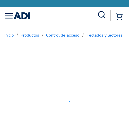
Site Search
{0
menu
Inicio
/
Productos
/
Control de acceso
/
Teclados y lectores
/