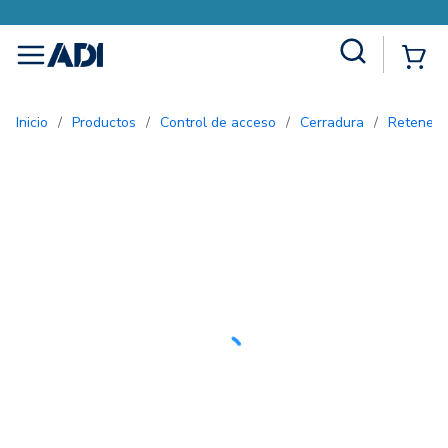
Site Search
{0
menu
Inicio
/
Productos
/
Control de acceso
/
Cerradura
/
Retened