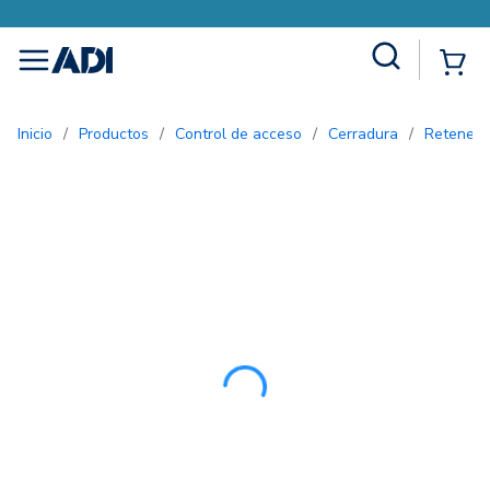
Site Search
{0
menu
Inicio
/
Productos
/
Control de acceso
/
Cerradura
/
Retened