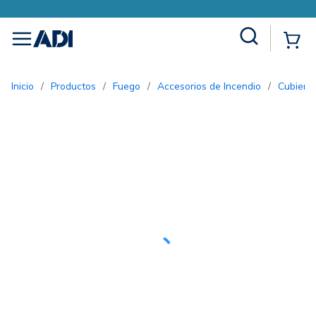
Site Search
{0
menu
Inicio
/
Productos
/
Fuego
/
Accesorios de Incendio
/
Cubiert