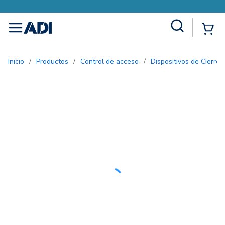
Site Search
{0
menu
Inicio
/
Productos
/
Control de acceso
/
Dispositivos de Cierre