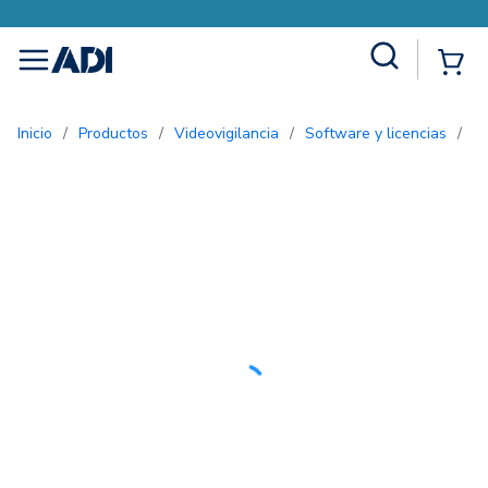
Site Search
{0
menu
Inicio
/
Productos
/
Videovigilancia
/
Software y licencias
/
L