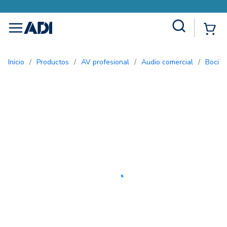
Site Search
{0
menu
Inicio
/
Productos
/
AV profesional
/
Audio comercial
/
Bocin