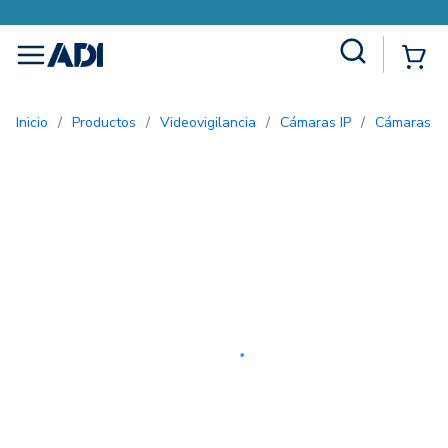
Site Search
{0
menu
Inicio
/
Productos
/
Videovigilancia
/
Cámaras IP
/
Cámaras B