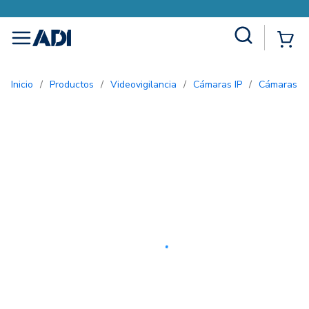
Site Search
{0
menu
Inicio
/
Productos
/
Videovigilancia
/
Cámaras IP
/
Cámaras B