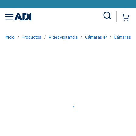
Site Search
{0
menu
Inicio
/
Productos
/
Videovigilancia
/
Cámaras IP
/
Cámaras e