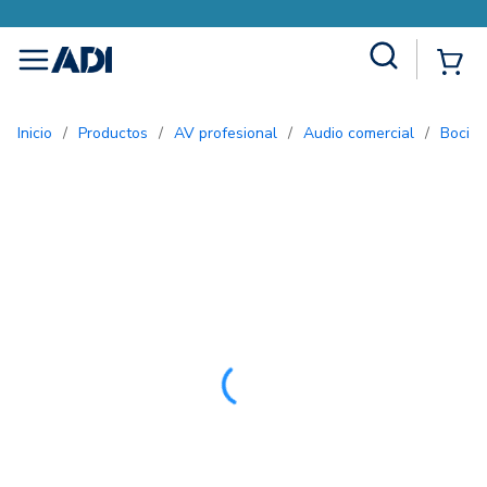
Site Search
{0
menu
Inicio
/
Productos
/
AV profesional
/
Audio comercial
/
Bocin