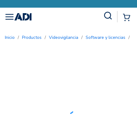
Site Search
{0
menu
Inicio
/
Productos
/
Videovigilancia
/
Software y licencias
/