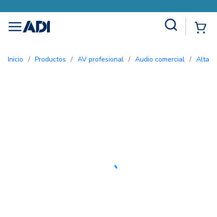
Site Search
{0
menu
Inicio
/
Productos
/
AV profesional
/
Audio comercial
/
Altav