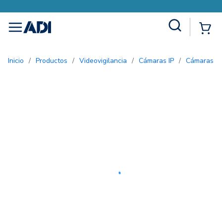
Site Search
{0
menu
Inicio
/
Productos
/
Videovigilancia
/
Cámaras IP
/
Cámaras bu