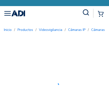
Site Search
{0
menu
Inicio
/
Productos
/
Videovigilancia
/
Cámaras IP
/
Cámaras bu