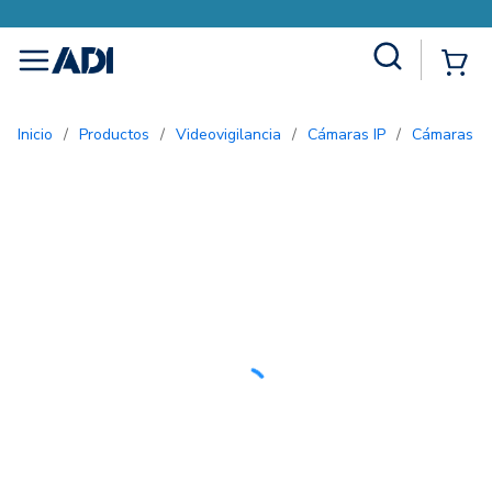
Site Search
{0
menu
Inicio
/
Productos
/
Videovigilancia
/
Cámaras IP
/
Cámaras bu