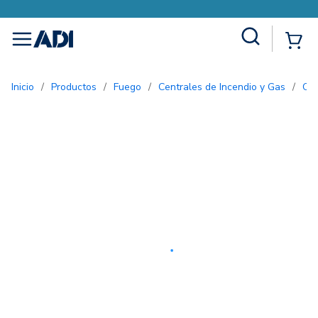
Site Search
{0
menu
Inicio
/
Productos
/
Fuego
/
Centrales de Incendio y Gas
/
Ce