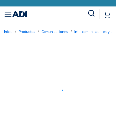
Site Search
{0
menu
Inicio
/
Productos
/
Comunicaciones
/
Intercomunicadores y ent